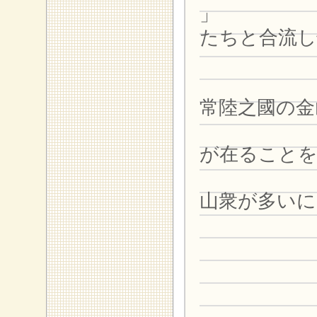
」 詳し
たちと合流し
をする
そこで
常陸之
國の金
越後之
が在ることを
それに
山衆が多いに
いた