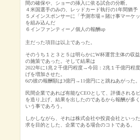
間の確保や、ショーの挿入に依る試合の分断。
４米国選手のみの、レッドカード執行の1年間猶予
５メインスポンサーに「予測市場＝賭け事マーケ
を組み込んだ
６インファンティーノ個人の報酬up
等
主だった項目は以上であった。
そのうち１と３と５は明らかにW杯運営主体の収
の施策であった。そして結果は
2022年に1兆２千億円程度→今回：2兆１千億円程
げを増加させた。
6の彼の報酬額は3億円→11億円にと跳ねあがった
民間企業であれば有能なCEOとして、評価される
を造り上げ、結果を出したのであるから報酬が多
いう事であろう。
しかしながら、それは株式会社や投資会社といっ
求を目的とした、企業である場合のコトである。