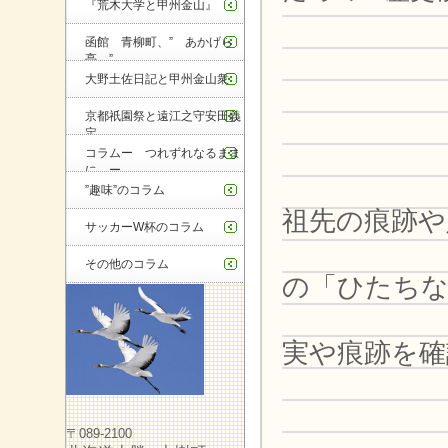
『荒木大学と甲州金山』
函館 青柳町、” あかげら
亭 ”
大野土佐日記と甲州金山衆
京都祇園祭と遠江之守安田義
定
コラムー つれずれなるまま
に ー
常陸之
”趣味”のコラム
祖先の痕跡や
サッカーW杯のコラム
求めて
その他のコラム
の「ひたちな
武田郷
実や痕跡を確
プロ
2.
〒089-2100