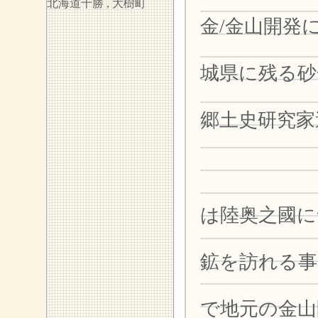
常陸之
北海道十勝 ,
大樹町
金/金山開発
金沙神
城県に残る砂
開発の
郷土史研究家
3
茨城県
は陸奥之
いた八
鉱を訪れる事
立花達
で地元の金山