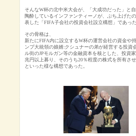
そんなW杯の北中米大会が、「大成功だった」と
陶酔しているインファンティーノが、ぶち上げた
表した「FIFA子会社の投資会社設立構想」であっ
その骨格は、
新たにFIFA内に設立するW杯の運営会社の資金や
ンプ大統領の娘婿:クシュナーの弟が経営する投資
ル街のJPモルガン等の金融資本を核とした、投資家
兆円以上募り、そのうち20％程度の株式を所有さ
といった様な構想であった。