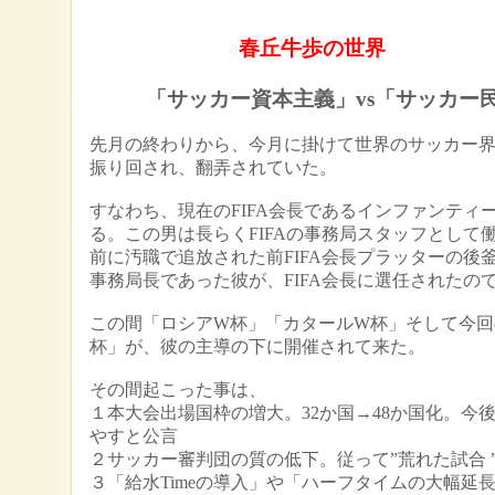
春丘牛歩の世界
「サッカー資本主義」vs「サッカー
先月の終わりから、今月に掛けて世界のサッカー
振り回され、翻弄されていた。
すなわち、現在のFIFA会長であるインファンティ
る。この男は長らくFIFAの事務局スタッフとして働
前に汚職で追放された前FIFA会長プラッターの後
事務局長であった彼が、
FIFA会長に選任されたの
この間「ロシアW杯」「カタールW杯」そして今回
杯」が、彼の主導の下に開催されて来た。
その間起こった事は、
１本大会出場国枠の増大。32か国→48か国化。今後
やすと公言
２サッカー審判団の質の低下。従って”荒れた試合 
３「給水Timeの導入」や「ハーフタイムの大幅延