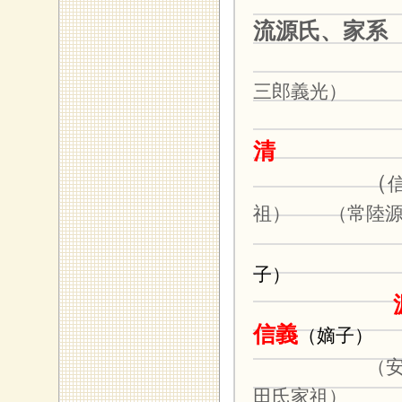
流源氏、家系
三郎義光）
清
（
祖） （常陸源
子）
源
信義
（
嫡子
）
（安
田氏家祖） 