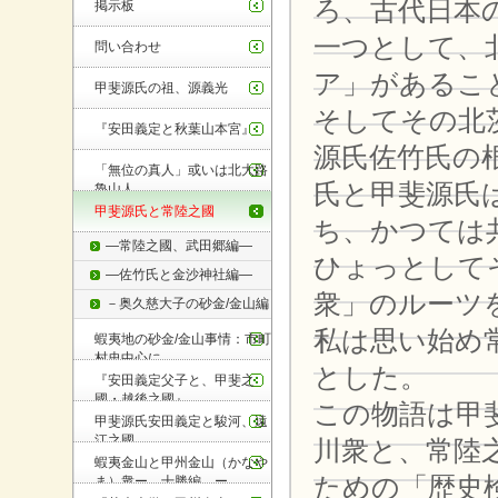
ろ、古代日本
掲示板
一つとして、
問い合わせ
ア」があるこ
甲斐源氏の祖、源義光
そしてその北
『安田義定と秋葉山本宮』
源氏佐竹氏の
「無位の真人」或いは北大路
氏と甲斐源氏
魯山人
甲斐源氏と常陸之國
ち、かつては
―常陸之國、武田郷編―
ひょっとして
―佐竹氏と金沙神社編―
衆」のルーツ
－奥久慈大子の砂金/金山編
－
私は思い始め
蝦夷地の砂金/金山事情：市町
村史中心に
とした。
『安田義定父子と、甲斐之
國・越後之國』
この物語は甲
甲斐源氏安田義定と駿河、遠
江之國
川衆と、常陸
蝦夷金山と甲州金山（かなや
ための「歴史
ま）衆ー 十勝編 ー