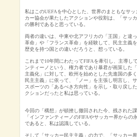
私はこのUEFAを中心とした、世界のまともなサッ
カー協会が果たしたアクションや役割は、「サッ
の勝利であると思っている。
両者の違いは、中東や北アフリカの「王国」と違
革命」や「フランス革命」を経験して、民主主義
歴史を持つ国との違いだろうと、想っている。
これまで10年間にわたってFIFAを牽引し、主導し
ンティーノという、権力者であり暴君が画策した
主義化」に対して、欧州を始めとした先進国の多
民主主義」に依って、「ノー」を主張し明言し、
スポーツの「あるべき方向性」を示し・取り戻し
クションだったと私は思っている。
今回の「構想」が頓挫し撤回された今、残された
「インファンティーノのFIFAやサッカー界からの
であると、私は認識している。
そして「サッカー民主主義」の力で、「サッカー