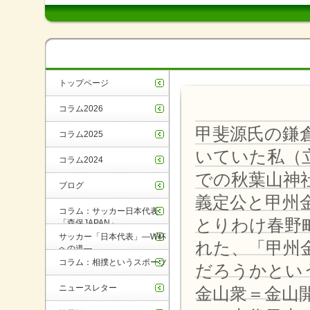
トップページ
コラム2026
甲斐源氏の鎌
コラム2025
いていた私（
コラム2024
での秋葉山神
ブログ
義定公と甲州
コラム：サッカー日本代表
とりわけ春野
「森保JAPAN」
サッカー「日本代表」―W杯
れた、「甲州
への道―
コラム：相撲というスポーツ
だろうかとい
ニュースレター
金山衆＝金山