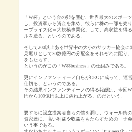
「W杯」という金の卵を産む、世界最大のスポー
し、投資家から資金を集め、彼らに株の一部を売
ープライズ化＝大規模事業化」して、高収益を得
ルを造る、というのである。
そして200以上ある世界中の大小のサッカー協会に
見返りとして30数億円の分配金をそれぞれに配り
をもたらす。
というのがこの「W杯business」の仕組みである。
更にインファンティーノ自らがCEOに成って、運
仕切る、というのである。
その結果インファンティーノの得る報酬は、今回W
円から100億円以上に跳ね上がる、のだという。
要するに設立提案者自らの懐を潤し、ウォール街
資家達に、高い
利益や収益をもたらすための「子
いう事である。
すなわちサッカーというスポーツの「business化