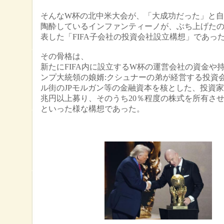
そんなW杯の北中米大会が、「大成功だった」と
陶酔しているインファンティーノが、ぶち上げた
表した「FIFA子会社の投資会社設立構想」であっ
その骨格は、
新たにFIFA内に設立するW杯の運営会社の資金や
ンプ大統領の娘婿:クシュナーの弟が経営する投資
ル街のJPモルガン等の金融資本を核とした、投資家
兆円以上募り、そのうち20％程度の株式を所有さ
といった様な構想であった。