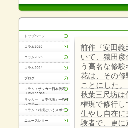
トップページ
前作『安田義
コラム2026
いて、猿田彦
コラム2025
う高名な修験
コラム2024
花は、その修
ブログ
ことにした。
コラム：サッカー日本代表
秋葉三尺坊は
「森保JAPAN」
サッカー「日本代表」―W杯
権現で修行し
への道―
コラム：相撲というスポーツ
生やし自在に
ニュースレター
験者で、更に