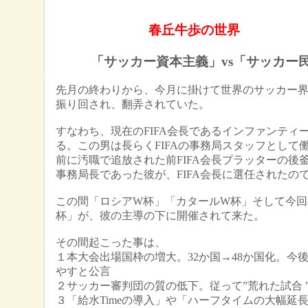
春丘牛歩の世界
「サッカー資本主義」vs「サッカー
先月の終わりから、今月に掛けて世界のサッカー
振り回され、翻弄されていた。
すなわち、現在のFIFA会長であるインファンティ
る。この男は長らくFIFAの事務局スタッフとして働
前に汚職で追放された前FIFA会長プラッターの後
事務局長であった彼が、
FIFA会長に選任されたの
この間「ロシアW杯」「カタールW杯」そして今回
杯」が、彼の主導の下に開催されて来た。
その間起こった事は、
１本大会出場国枠の増大。32か国→48か国化。今後
やすと公言
２サッカー審判団の質の低下。従って”荒れた試合 
３「給水Timeの導入」や「ハーフタイムの大幅延