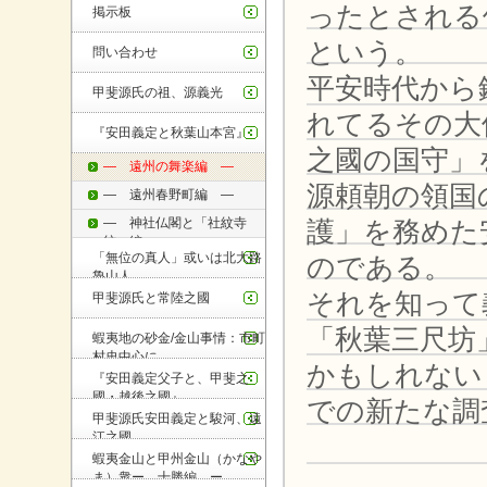
ったとされる
掲示板
という。
問い合わせ
平安時代から
甲斐源氏の祖、源義光
れてるその大
『安田義定と秋葉山本宮』
之國の国守」
― 遠州の舞楽編 ―
源頼朝の領国
― 遠州春野町編 ―
― 神社仏閣と「社紋寺
護」を務めた
紋」編 ―
「無位の真人」或いは北大路
のである。
魯山人
それを知って
甲斐源氏と常陸之國
「秋葉三尺坊
蝦夷地の砂金/金山事情：市町
村史中心に
かもしれない
『安田義定父子と、甲斐之
國・越後之國』
での新たな調
甲斐源氏安田義定と駿河、遠
江之國
蝦夷金山と甲州金山（かなや
ま）衆ー 十勝編 ー