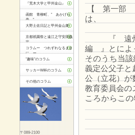
『荒木大学と甲州金山』
【
第一部 
函館 青柳町、” あかげら
は、
亭 ”
大野土佐日記と甲州金山衆
『 遠
京都祇園祭と遠江之守安田義
定
編 』とによ
コラムー つれずれなるまま
に ー
そのうち当該
”趣味”のコラム
義定公父子と
サッカーW杯のコラム
公（立花）が
その他のコラム
教育委員会の
ころからこの
『 遠
〒089-2100