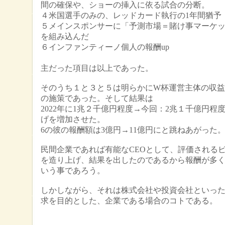
間の確保や、ショーの挿入に依る試合の分断。
４米国選手のみの、レッドカード執行の1年間猶予
５メインスポンサーに「予測市場＝賭け事マーケ
を組み込んだ
６インファンティーノ個人の報酬up
等
主だった項目は以上であった。
そのうち１と３と５は明らかにW杯運営主体の収
の施策であった。そして結果は
2022年に1兆２千億円程度→今回：2兆１千億円程
げを増加させた。
6の彼の報酬額は3億円→11億円にと跳ねあがった
民間企業であれば有能なCEOとして、評価される
を造り上げ、結果を出したのであるから報酬が多
いう事であろう。
しかしながら、それは株式会社や投資会社といっ
求を目的とした、企業である場合のコトである。