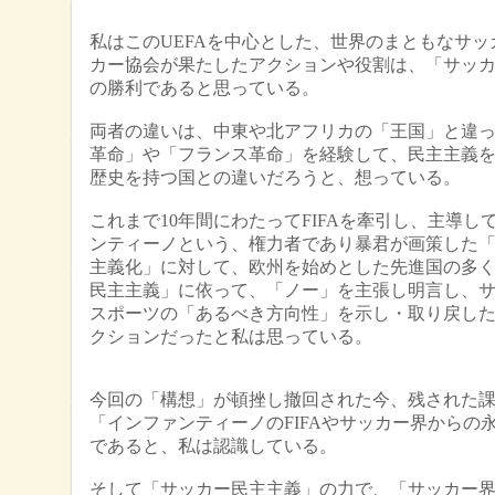
私はこのUEFAを中心とした、世界のまともなサッ
カー協会が果たしたアクションや役割は、「サッ
の勝利であると思っている。
両者の違いは、中東や北アフリカの「王国」と違
革命」や「フランス革命」を経験して、民主主義
歴史を持つ国との違いだろうと、想っている。
これまで10年間にわたってFIFAを牽引し、主導し
ンティーノという、権力者であり暴君が画策した
主義化」に対して、欧州を始めとした先進国の多
民主主義」に依って、「ノー」を主張し明言し、
スポーツの「あるべき方向性」を示し・取り戻し
クションだったと私は思っている。
今回の「構想」が頓挫し撤回された今、残された
「インファンティーノのFIFAやサッカー界からの
であると、私は認識している。
そして「サッカー民主主義」の力で、「サッカー